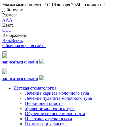
Уважаемые пациенты! С 16 января 2024 г. скидки не
действуют.
Размер:
A
A
A
Цвет:
C
C
C
Изображения:
Вкл.
Выкл.
Обычная версия сайта
записаться онлайн
записаться онлайн
Детская стоматология
Лечение кариеса молочного зуба
Лечение пульпита молочного зуба
Первичный осмотр
Удаление молочного зуба
Обучение гигиене полости рта
Пластика уздечки языка
Герметизация фиссур