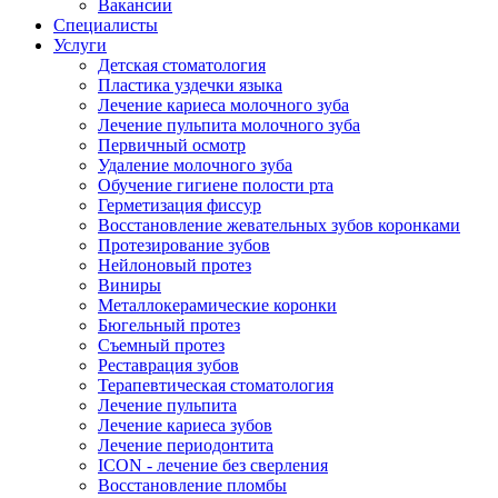
Вакансии
Специалисты
Услуги
Детская стоматология
Пластика уздечки языка
Лечение кариеса молочного зуба
Лечение пульпита молочного зуба
Первичный осмотр
Удаление молочного зуба
Обучение гигиене полости рта
Герметизация фиссур
Восстановление жевательных зубов коронками
Протезирование зубов
Нейлоновый протез
Виниры
Металлокерамические коронки
Бюгельный протез
Съемный протез
Реставрация зубов
Терапевтическая стоматология
Лечение пульпита
Лечение кариеса зубов
Лечение периодонтита
ICON - лечение без сверления
Восстановление пломбы