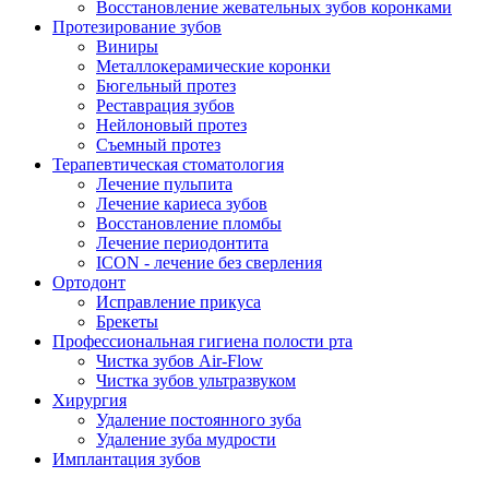
Восстановление жевательных зубов коронками
Протезирование зубов
Виниры
Металлокерамические коронки
Бюгельный протез
Реставрация зубов
Нейлоновый протез
Съемный протез
Терапевтическая стоматология
Лечение пульпита
Лечение кариеса зубов
Восстановление пломбы
Лечение периодонтита
ICON - лечение без сверления
Ортодонт
Исправление прикуса
Брекеты
Профессиональная гигиена полости рта
Чистка зубов Air-Flow
Чистка зубов ультразвуком
Хирургия
Удаление постоянного зуба
Удаление зуба мудрости
Имплантация зубов