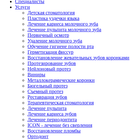
Специалисты
Услуги
Детская стоматология
Пластика уздечки языка
Лечение кариеса молочного зуба
Лечение пульпита молочного зуба
Первичный осмотр
Удаление молочного зуба
Обучение гигиене полости рта
Герметизация фиссур
Восстановление жевательных зубов коронками
Протезирование зубов
Нейлоновый протез
Виниры
Металлокерамические коронки
Бюгельный протез
Съемный протез
Реставрация зубов
Терапевтическая стоматология
Лечение пульпита
Лечение кариеса зубов
Лечение периодонтита
ICON - лечение без сверления
Восстановление пломбы
Ортодонт