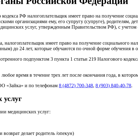
рганы Российской Федерации
о кодекса РФ налогоплательщик имеет право на получение социа
ими организациями ему, его супругу (супруге), родителям, детя
медицинских услуг, утвержденным Правительством РФ), с учетом
а, налогоплательщик имеет право на получение социального нал
енным) до 24 лет, которые обучаются по очной форме обучения в
отренного подпунктом 3 пункта 1 статьи 219 Налогового кодек
юбое время в течение трех лет после окончания года, в которо
ОО «Зайка» и по телефонам
8 (4872) 700-348
,
8 (903) 840-40-78
.
 услуг
нии медицинских услуг:
 возврат делает родитель /опекун)