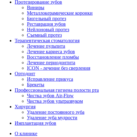
Протезирование зубов
Виниры
Металлокерамические коронки
Бюгельный протез
Реставрация зубов
Нейлоновый протез
Съемный протез
Терапевтическая стоматология
Лечение пульпита
Лечение кариеса зубов
Восстановление пломбы
Лечение периодонтита
ICON - лечение без сверления
Ортодонт
Исправление прикуса
Брекеты
Профессиональная гигиена полости рта
Чистка зубов Air-Flow
Чистка зубов ультразвуком
Хирургия
Удаление постоянного зуба
Удаление зуба мудрости
Имплантация зубов
О клинике