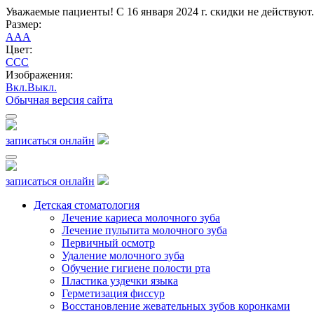
Уважаемые пациенты! С 16 января 2024 г. скидки не действуют.
Размер:
A
A
A
Цвет:
C
C
C
Изображения:
Вкл.
Выкл.
Обычная версия сайта
записаться онлайн
записаться онлайн
Детская стоматология
Лечение кариеса молочного зуба
Лечение пульпита молочного зуба
Первичный осмотр
Удаление молочного зуба
Обучение гигиене полости рта
Пластика уздечки языка
Герметизация фиссур
Восстановление жевательных зубов коронками