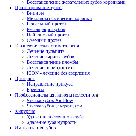
Восстановление жевательных зубов коронками
Протезирование зубов
Виниры
Металлокерамические коронки
Бюгельный протез
Реставрация зубов
Нейлоновый протез
Съемный протез
Терапевтическая стоматология
Лечение пульпита
Лечение кариеса зубов
Восстановление пломбы
Лечение периодонтита
ICON - лечение без сверления
Ортодонт
Исправление прикуса
Брекеты
Профессиональная гигиена полости рта
Чистка зубов Air-Flow
Чистка зубов ультразвуком
Хирургия
Удаление постоянного зуба
Удаление зуба мудрости
Имплантация зубов