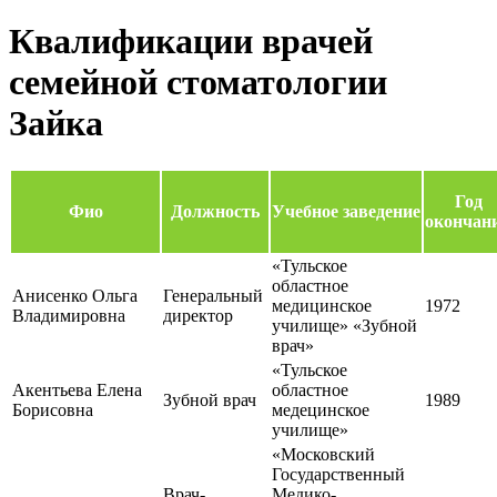
Квалификации врачей
семейной стоматологии
Зайка
Год
Фио
Должность
Учебное заведение
окончан
«Тульское
областное
Анисенко Ольга
Генеральный
медицинское
1972
Владимировна
директор
училище» «Зубной
врач»
«Тульское
Акентьева Елена
областное
Зубной врач
1989
Борисовна
медецинское
училище»
«Московский
Государственный
Врач-
Медико-