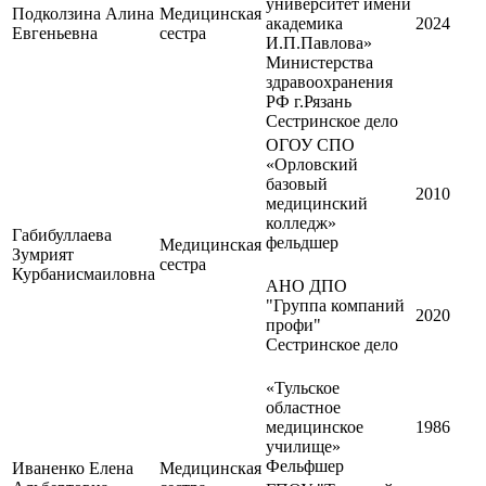
университет имени
Подколзина Алина
Медицинская
академика
2024
Евгеньевна
сестра
И.П.Павлова»
Министерства
здравоохранения
РФ г.Рязань
Сестринское дело
ОГОУ СПО
«Орловский
базовый
2010
медицинский
колледж»
Габибуллаева
фельдшер
Медицинская
Зумрият
сестра
Курбанисмаиловна
АНО ДПО
"Группа компаний
2020
профи"
Сестринское дело
«Тульское
областное
медицинское
1986
училище»
Фельфшер
Иваненко Елена
Медицинская