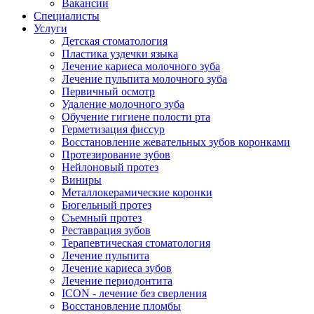
Вакансии
Специалисты
Услуги
Детская стоматология
Пластика уздечки языка
Лечение кариеса молочного зуба
Лечение пульпита молочного зуба
Первичный осмотр
Удаление молочного зуба
Обучение гигиене полости рта
Герметизация фиссур
Восстановление жевательных зубов коронками
Протезирование зубов
Нейлоновый протез
Виниры
Металлокерамические коронки
Бюгельный протез
Съемный протез
Реставрация зубов
Терапевтическая стоматология
Лечение пульпита
Лечение кариеса зубов
Лечение периодонтита
ICON - лечение без сверления
Восстановление пломбы