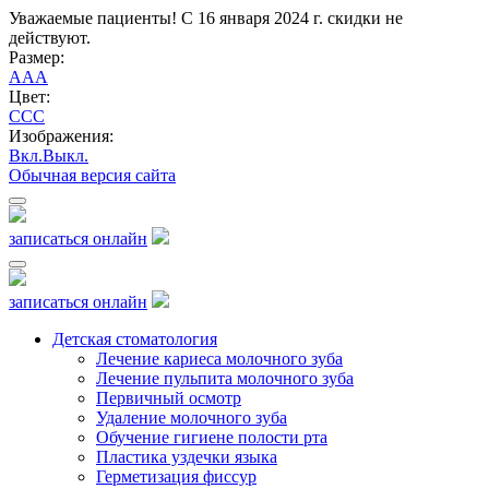
Уважаемые пациенты! С 16 января 2024 г. скидки не
действуют.
Размер:
A
A
A
Цвет:
C
C
C
Изображения:
Вкл.
Выкл.
Обычная версия сайта
записаться онлайн
записаться онлайн
Детская стоматология
Лечение кариеса молочного зуба
Лечение пульпита молочного зуба
Первичный осмотр
Удаление молочного зуба
Обучение гигиене полости рта
Пластика уздечки языка
Герметизация фиссур