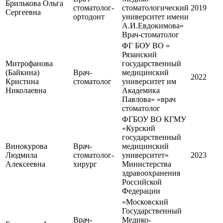
Брилькова Ольга
стоматолог-
стоматологический
2019
Сергеевна
ортодонт
университет имени
А.И.Евдокимова»
Врач-стоматолог
ФГ БОУ ВО «
Рязанский
Митрофанова
государственный
(Байкина)
Врач-
медицинский
2022
Кристина
стоматолог
университет им
Николаевна
Академика
Павлова» «врач
стоматолог
ФГБОУ ВО КГМУ
«Курский
государственный
Винокурова
Врач-
медицинский
Людмила
стоматолог-
университет»
2023
Алексеевна
хирург
Министерства
здравоохранения
Российской
Федерации
«Московский
Государственный
Врач-
Медико-