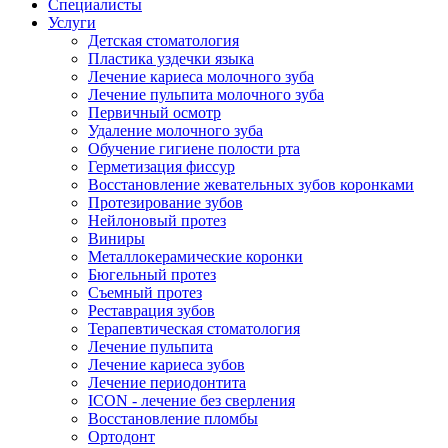
Специалисты
Услуги
Детская стоматология
Пластика уздечки языка
Лечение кариеса молочного зуба
Лечение пульпита молочного зуба
Первичный осмотр
Удаление молочного зуба
Обучение гигиене полости рта
Герметизация фиссур
Восстановление жевательных зубов коронками
Протезирование зубов
Нейлоновый протез
Виниры
Металлокерамические коронки
Бюгельный протез
Съемный протез
Реставрация зубов
Терапевтическая стоматология
Лечение пульпита
Лечение кариеса зубов
Лечение периодонтита
ICON - лечение без сверления
Восстановление пломбы
Ортодонт