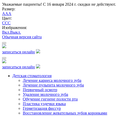
Уважаемые пациенты! С 16 января 2024 г. скидки не действуют.
Размер:
A
A
A
Цвет:
C
C
C
Изображения:
Вкл.
Выкл.
Обычная версия сайта
записаться онлайн
записаться онлайн
Детская стоматология
Лечение кариеса молочного зуба
Лечение пульпита молочного зуба
Первичный осмотр
Удаление молочного зуба
Обучение гигиене полости рта
Пластика уздечки языка
Герметизация фиссур
Восстановление жевательных зубов коронками