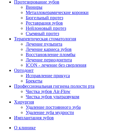
Протезирование зубов
Виниры
Металлокерамические коронки
Бюгельный протез
Реставрация зубов
Нейлоновый протез
Съемный протез
Терапевтическая стоматология
Лечение пульпита
Лечение кариеса зубов
Восстановление пломбы
Лечение периодонтита
ICON - лечение без сверления
Ортодонт
Исправление прикуса
Брекеты
Профессиональная гигиена полости рта
Чистка зубов Air-Flow
Чистка зубов ультразвуком
Хирургия
Удаление постоянного зуба
Удаление зуба мудрости
Имплантация зубов
О клинике