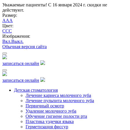
Уважаемые пациенты! С 16 января 2024 г. скидки не
действуют.
Размер:
A
A
A
Цвет:
C
C
C
Изображения:
Вкл.
Выкл.
Обычная версия сайта
записаться онлайн
записаться онлайн
Детская стоматология
Лечение кариеса молочного зуба
Лечение пульпита молочного зуба
Первичный осмотр
Удаление молочного зуба
Обучение гигиене полости рта
Пластика уздечки языка
Герметизация фиссур