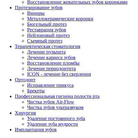
Восстановление жевательных зубов коронками
Протезирование зубов
Виниры
Металлокерамические коронки
Бюгельный протез
Реставрация зубов
Нейлоновый протез
Съемный протез
Терапевтическая стоматология
Лечение пульпита
Лечение кариеса зубов
Восстановление пломбы
Лечение периодонтита
ICON - лечение без сверления
Ортодонт
Исправление прикуса
Брекеты
Профессиональная гигиена полости рта
Чистка зубов Air-Flow
Чистка зубов ультразвуком
Хирургия
Удаление постоянного зуба
Удаление зуба мудрости
Имплантация зубов