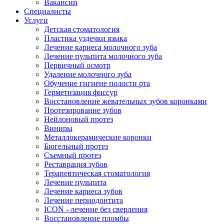
Вакансии
Специалисты
Услуги
Детская стоматология
Пластика уздечки языка
Лечение кариеса молочного зуба
Лечение пульпита молочного зуба
Первичный осмотр
Удаление молочного зуба
Обучение гигиене полости рта
Герметизация фиссур
Восстановление жевательных зубов коронками
Протезирование зубов
Нейлоновый протез
Виниры
Металлокерамические коронки
Бюгельный протез
Съемный протез
Реставрация зубов
Терапевтическая стоматология
Лечение пульпита
Лечение кариеса зубов
Лечение периодонтита
ICON - лечение без сверления
Восстановление пломбы