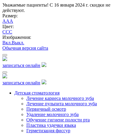
Уважаемые пациенты! С 16 января 2024 г. скидки не
действуют.
Размер:
A
A
A
Цвет:
C
C
C
Изображения:
Вкл.
Выкл.
Обычная версия сайта
записаться онлайн
записаться онлайн
Детская стоматология
Лечение кариеса молочного зуба
Лечение пульпита молочного зуба
Первичный осмотр
Удаление молочного зуба
Обучение гигиене полости рта
Пластика уздечки языка
Герметизация фиссур