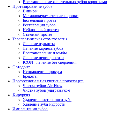
Восстановление жевательных зубов коронками
Протезирование зубов
Виниры
Металлокерамические коронки
Бюгельный протез
Реставрация зубов
Нейлоновый протез
Съемный протез
Терапевтическая стоматология
Лечение пульпита
Лечение кариеса зубов
Восстановление пломбы
Лечение периодонтита
ICON - лечение без сверления
Ортодонт
Исправление прикуса
Брекеты
Профессиональная гигиена полости рта
Чистка зубов Air-Flow
Чистка зубов ультразвуком
Хирургия
Удаление постоянного зуба
Удаление зуба мудрости
Имплантация зубов