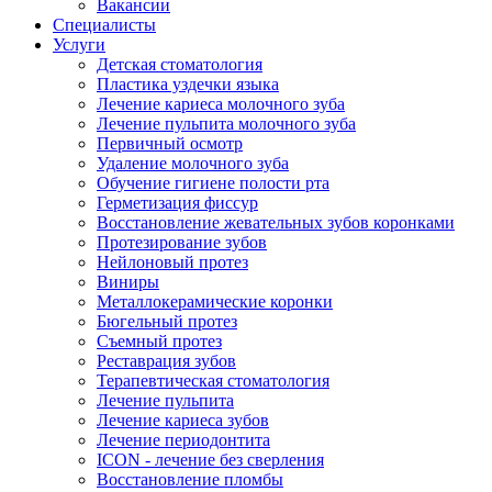
Вакансии
Специалисты
Услуги
Детская стоматология
Пластика уздечки языка
Лечение кариеса молочного зуба
Лечение пульпита молочного зуба
Первичный осмотр
Удаление молочного зуба
Обучение гигиене полости рта
Герметизация фиссур
Восстановление жевательных зубов коронками
Протезирование зубов
Нейлоновый протез
Виниры
Металлокерамические коронки
Бюгельный протез
Съемный протез
Реставрация зубов
Терапевтическая стоматология
Лечение пульпита
Лечение кариеса зубов
Лечение периодонтита
ICON - лечение без сверления
Восстановление пломбы